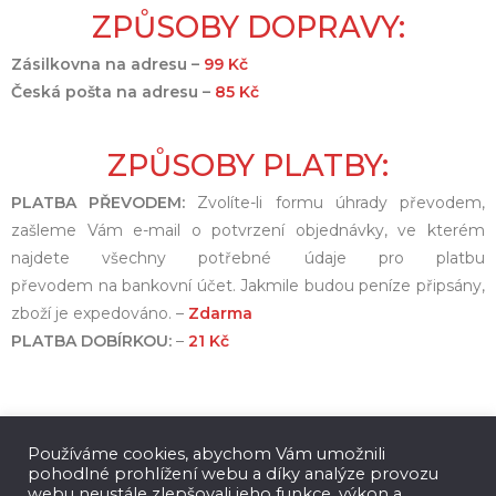
ZPŮSOBY DOPRAVY:
Zásilkovna na adresu –
99 Kč
Česká pošta na adresu –
85 Kč
ZPŮSOBY PLATBY:
PLATBA PŘEVODEM:
Zvolíte-li formu úhrady převodem,
zašleme Vám e-mail o potvrzení objednávky, ve kterém
najdete všechny potřebné údaje pro platbu
převodem na bankovní účet. Jakmile budou peníze připsány,
zboží je expedováno. –
Zdarma
PLATBA DOBÍRKOU:
–
21 Kč
Používáme cookies, abychom Vám umožnili
pohodlné prohlížení webu a díky analýze provozu
webu neustále zlepšovali jeho funkce, výkon a